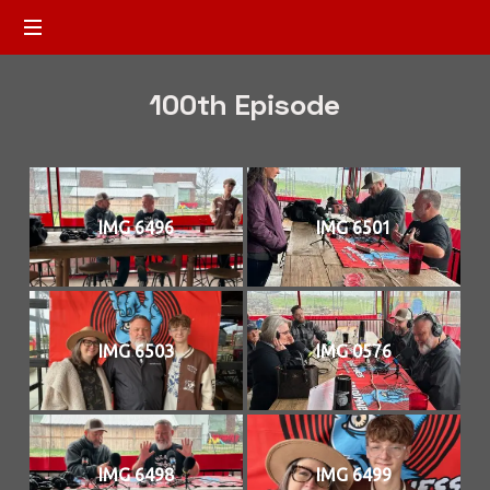
100th Episode
IMG 6496
IMG 6501
IMG 6503
IMG 0576
IMG 6498
IMG 6499